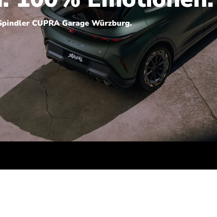
 Spindler CUPRA Garage Würzburg.
 (kombiniert): 0 g/km; CO2-Klasse: A; Elektrische Reichweite: ca. 388