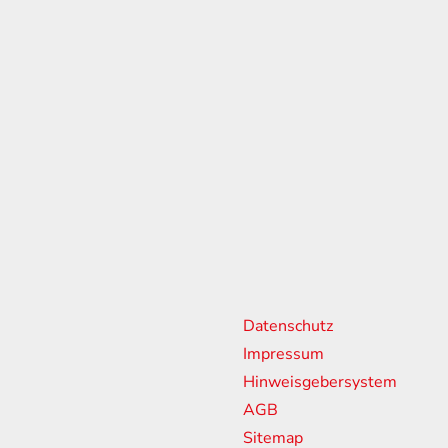
n
weitere Links
Sponsorin
Partner
Datenschutz
18:00 Uhr
Impressum
13:00 Uhr
Hinweisgebersystem
ssen
AGB
Sitemap